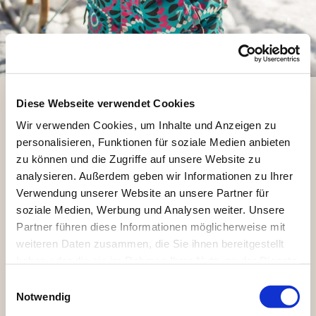
Diese Webseite verwendet Cookies
Der Winter hat eben außer
Wir verwenden Cookies, um Inhalte und Anzeigen zu
Skilaufen noch einiges mehr
personalisieren, Funktionen für soziale Medien anbieten
zu bieten!
zu können und die Zugriffe auf unsere Website zu
analysieren. Außerdem geben wir Informationen zu Ihrer
Verwendung unserer Website an unsere Partner für
Genießen Sie die wärmenden Sonnenstrahlen! Wir
soziale Medien, Werbung und Analysen weiter. Unsere
versprechen Ihnen einen Urlaub, den man nicht so
Partner führen diese Informationen möglicherweise mit
weiteren Daten zusammen, die Sie ihnen bereitgestellt
schnell vergisst - auch abseits der Piste.
haben oder die sie im Rahmen Ihrer Nutzung der Dienste
gesammelt haben. Zur
Datenschutzerklärung
.
E
Einige unserer Gäste kommen sogar her, um gar
Notwendig
i
nichts zu tun (lassen sich aber dann doch zu einer
n