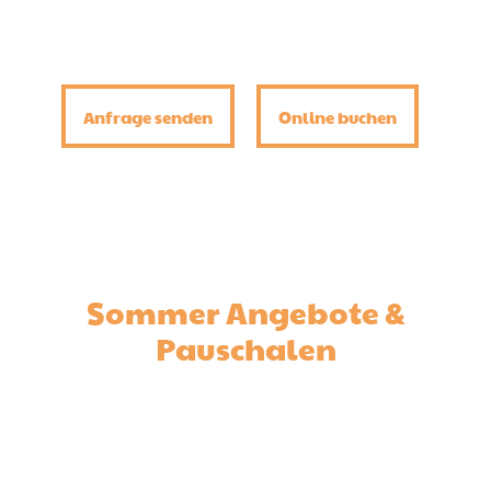
Anfrage senden
Online buchen
Sommer Angebote &
Pauschalen
Eins, zwei, drei, vier, fünf, sechs,
sieben – wo ist denn unser Ferien-
Traum geblieben?