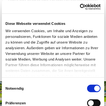
sein Fahrrad nicht extra in den Urlaub mitnehmen
möchte, kann gerne unseren kostenlosen Verleih-
Service in Anspruch nehmen.
Diese Webseite verwendet Cookies
Wir verwenden Cookies, um Inhalte und Anzeigen zu
mehr erfahren
personalisieren, Funktionen für soziale Medien anbieten
zu können und die Zugriffe auf unsere Website zu
analysieren. Außerdem geben wir Informationen zu Ihrer
kostenloser Bikeverleih
Verwendung unserer Website an unsere Partner für
soziale Medien, Werbung und Analysen weiter. Unsere
direkt in der Ferienanlage
Partner führen diese Informationen möglicherweise mit
Sonnberg!
weiteren Daten zusammen, die Sie ihnen bereitgestellt
haben oder die sie im Rahmen Ihrer Nutzung der Dienste
gesammelt haben. Zur
Datenschutzerklärung
.
E
Notwendig
i
n
w
Präferenzen