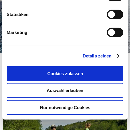
i
l
l
Statistiken
i
g
Marketing
u
n
g
Details zeigen
s
a
u
Cookies zulassen
Reiterferien in Flachau-
s
Reitdorf
w
Auswahl erlauben
a
h
l
Nur notwendige Cookies