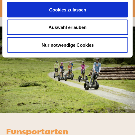
Reitstunden dazu.
u
Cookies zulassen
s
w
Auswahl erlauben
a
h
l
Nur notwendige Cookies
Funsportarten