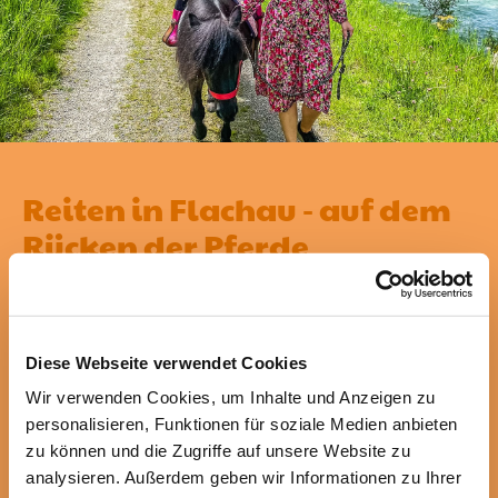
Reiten in Flachau - auf dem
Rücken der Pferde
Für alle Pferdeliebhaber
Ob nun als erster Versuch "hoch zu Ross" oder
Diese Webseite verwendet Cookies
bereits als Könner, der Reitstall nahe der Sonnberg
Wir verwenden Cookies, um Inhalte und Anzeigen zu
Ferienanlage hat für jeden Pferdeliebhaber etwas zu
personalisieren, Funktionen für soziale Medien anbieten
bieten.
zu können und die Zugriffe auf unsere Website zu
analysieren. Außerdem geben wir Informationen zu Ihrer